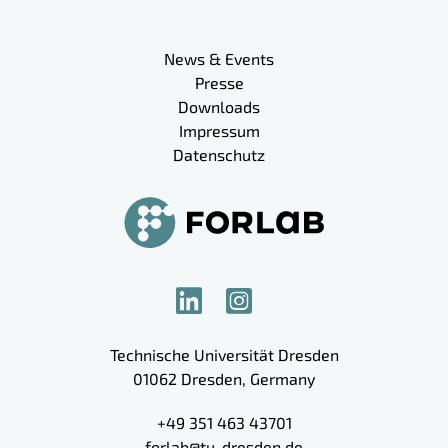
Meta-Navigation
News & Events
Presse
Downloads
Impressum
Datenschutz
Technische Universität Dresden
01062
Dresden
,
Germany
+49 351 463 43701
forlab@tu-dresden.de