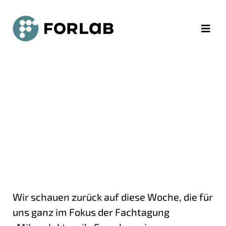
Rückblick FTME 2024 - Dresden - ForLab
Zum Hauptinhalt springen
Zur Navigation springen
Zum Kontakt springen
Wir schauen zurück auf diese Woche, die für
uns ganz im Fokus der Fachtagung