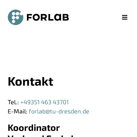
Kontakt - ForLab
Zum Hauptinhalt springen
Zur Navigation springen
Zum Kontakt springen
Kontakt
Tel.:
+49351 463 43701
E-Mail:
forlab@tu-dresden.de
Koordinator