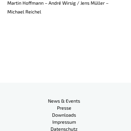
Martin Hoffmann – André Wirsig / Jens Müller –
Michael Reichel
Mehr Informationen
Meta-Navigation
News & Events
Presse
Downloads
Impressum
Datenschutz