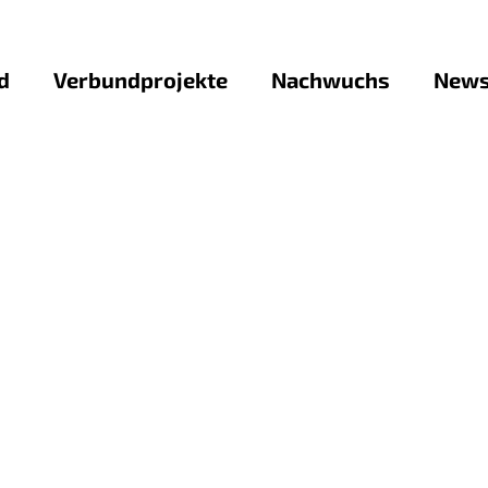
d
Verbundprojekte
Nachwuchs
News
ForLab-NataliE
Studienstandorte
Stel
enzatlas
ForLab 2D-ForME
Info-Snippets aus d
Pres
ForLab DCST
Nachwuchs-Förderpro
Down
ForLab DiFeMiS
Nachwuchs-Förderpr
ForLab FAMOS
Nachwuchs-Förderproj
ForLab FutureLabPE
your Mind: Neukonzep
ForLab HELIOS
Versuchskoffers für 
ForLab MagSens
Nachwuchs-Förderpro
ForLab Mat4μ
leicht Mikroelektron
ForLab NSME