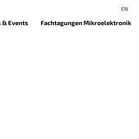
EN
 & Events
Fachtagungen Mikroelektronik
lenangebote
Rückblick FTME 2026 - Bochum
en ForLab-Standorten
se
Rückblick FTME 2025 - Ilmenau
jekt: Virtueller Reinraum
loads
Rückblick FTME 2024 - Dresden
ojekt: Instagram-Kanal
ekt: Out of the Box – into
tion eines Schüler:innen-
die Elektronik
jekt: LabQuest – spielend
ik verstehen