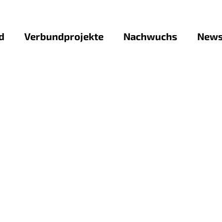
d
Verbundprojekte
Nachwuchs
News
ForLab-NataliE
Studienstandorte
Stel
enzatlas
ForLab 2D-ForME
Info-Snippets aus d
Pres
ForLab DCST
Nachwuchs-Förderpro
Down
ForLab DiFeMiS
Nachwuchs-Förderpr
ForLab FAMOS
Nachwuchs-Förderproj
ForLab FutureLabPE
your Mind: Neukonzep
ForLab HELIOS
Versuchskoffers für 
ForLab MagSens
Nachwuchs-Förderpro
ForLab Mat4μ
leicht Mikroelektron
ForLab NSME