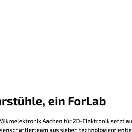
ForLab PICT2DES
ForLab PROMYS
ForLab SmartBeam
rstühle, ein ForLab
ikroelektronik Aachen für 2D-Elektronik setzt au
ssenschaftlerteam aus sieben technologieorientie