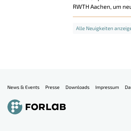
RWTH Aachen, um neua
Alle Neuigkeiten anzeig
Meta-Navigation
News & Events
Presse
Downloads
Impressum
Da