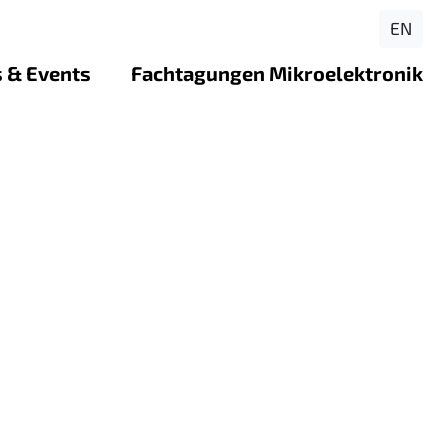
EN
 & Events
Fachtagungen Mikroelektronik
lenangebote
Rückblick FTME 2026 - Bochum
en ForLab-Standorten
se
Rückblick FTME 2025 - Ilmenau
jekt: Virtueller Reinraum
loads
Rückblick FTME 2024 - Dresden
ojekt: Instagram-Kanal
ekt: Out of the Box – into
tion eines Schüler:innen-
die Elektronik
jekt: LabQuest – spielend
ik verstehen