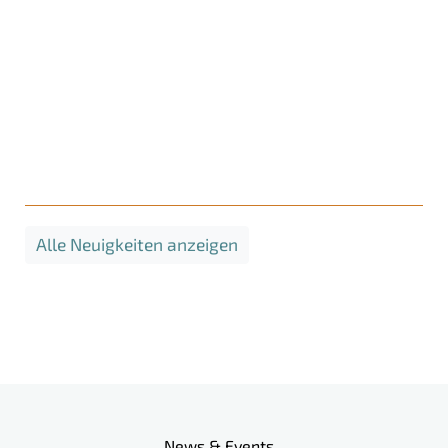
Alle Neuigkeiten anzeigen
Meta-Navigation
News & Events