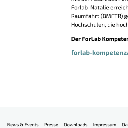
Forlab-Natalie erreic
Raumfahrt (BMFTR) ge
Hochschulen, die hoch
Der ForLab Kompetenz
forlab-kompetenza
Mehr Informationen
Meta-Navigation
News & Events
Presse
Downloads
Impressum
Da