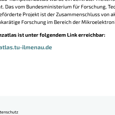
ForLab PICT2DES
ht. Das vom Bundesministerium für Forschung, Te
ForLab PROMYS
förderte Projekt ist der Zusammenschluss von ak
ForLab SmartBeam
karätige Forschung im Bereich der Mikroelektroni
atlas ist unter folgendem Link erreichbar:
tlas.tu-ilmenau.de
tenschutz