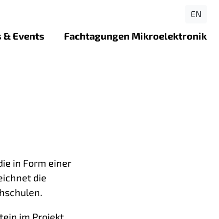
EN
 & Events
Fachtagungen Mikroelektronik
lenangebote
Rückblick FTME 2026 - Bochum
en ForLab-Standorten
se
Rückblick FTME 2025 - Ilmenau
jekt: Virtueller Reinraum
loads
Rückblick FTME 2024 - Dresden
ojekt: Instagram-Kanal
ekt: Out of the Box – into
tion eines Schüler:innen-
die in Form einer
die Elektronik
eichnet die
jekt: LabQuest – spielend
hschulen.
ik verstehen
ein im Projekt