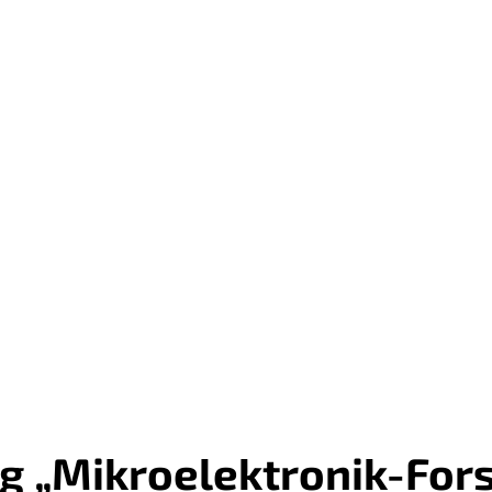
ForLab PICT2DES
ForLab PROMYS
ForLab SmartBeam
g „Mikroelektronik-For